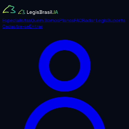
Especialistas
Quem Somos
Planos
FAQ
Radar Legis
Suporte
Cadastre-se
Entrar